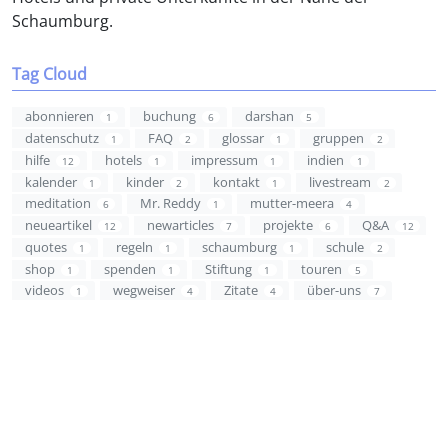
Schaumburg.
Tag Cloud
abonnieren
buchung
darshan
1
6
5
datenschutz
FAQ
glossar
gruppen
1
2
1
2
hilfe
hotels
impressum
indien
12
1
1
1
kalender
kinder
kontakt
livestream
1
2
1
2
meditation
Mr. Reddy
mutter-meera
6
1
4
neueartikel
newarticles
projekte
Q&A
12
7
6
12
quotes
regeln
schaumburg
schule
1
1
1
2
shop
spenden
Stiftung
touren
1
1
1
5
videos
wegweiser
Zitate
über-uns
1
4
4
7