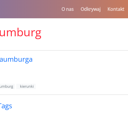
O nas
Odkrywaj
Kontakt
aumburg
haumburga
aumburg
kierunki
 Tags