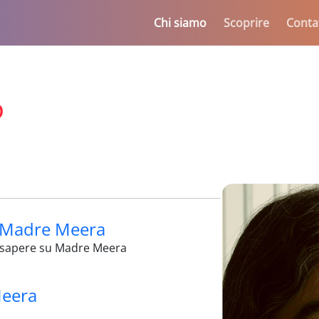
Chi siamo
Scoprire
Contat
o
i Madre Meera
i sapere su Madre Meera
Meera