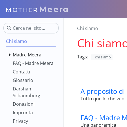
Chi siamo
Chi siam
Chi siamo
Madre Meera
Tags:
chi siamo
FAQ - Madre Meera
Contatti
Glossario
Darshan
A proposito d
Schaumburg
Tutto quello che vuo
Donazioni
Impronta
FAQ - Madre 
Privacy
Una panoramica