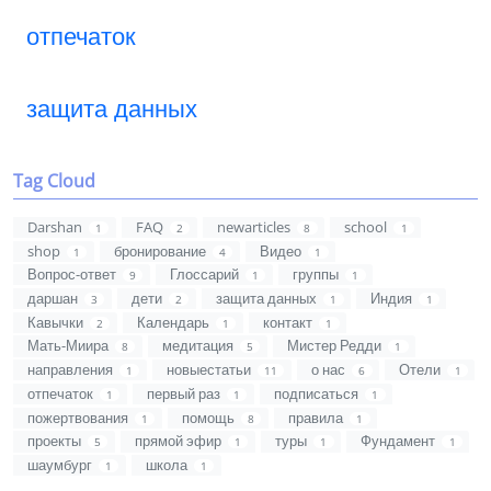
отпечаток
защита данных
Tag Cloud
Darshan
FAQ
newarticles
school
1
2
8
1
shop
бронирование
Видео
1
4
1
Вопрос-ответ
Глоссарий
группы
9
1
1
даршан
дети
защита данных
Индия
3
2
1
1
Кавычки
Календарь
контакт
2
1
1
Мать-Миира
медитация
Мистер Редди
8
5
1
направления
новыестатьи
о нас
Отели
1
11
6
1
отпечаток
первый раз
подписаться
1
1
1
пожертвования
помощь
правила
1
8
1
проекты
прямой эфир
туры
Фундамент
5
1
1
1
шаумбург
школа
1
1