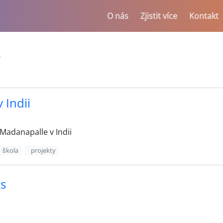
O nás
Zjistit více
Kontakt
e
 Indii
Madanapalle v Indii
škola
projekty
s