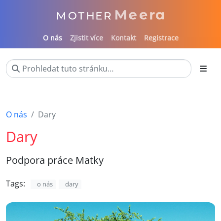
O nás
Zjistit více
Kontakt
Registrace
O nás
Dary
Dary
Podpora práce Matky
Tags:
o nás
dary