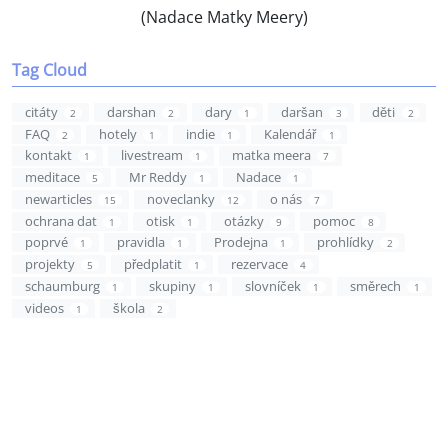
(Nadace Matky Meery)
Tag Cloud
citáty
darshan
dary
daršan
děti
2
2
1
3
2
FAQ
hotely
indie
Kalendář
2
1
1
1
kontakt
livestream
matka meera
1
1
7
meditace
Mr Reddy
Nadace
5
1
1
newarticles
noveclanky
o nás
15
12
7
ochrana dat
otisk
otázky
pomoc
1
1
9
8
poprvé
pravidla
Prodejna
prohlídky
1
1
1
2
projekty
předplatit
rezervace
5
1
4
schaumburg
skupiny
slovníček
směrech
1
1
1
1
videos
škola
1
2