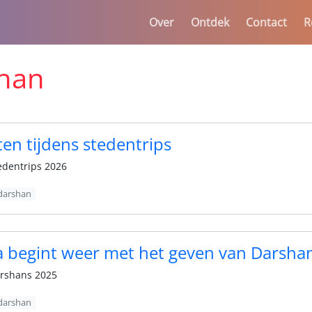
Over
Ontdek
Contact
R
han
en tijdens stedentrips
edentrips 2026
darshan
 begint weer met het geven van Darsha
rshans 2025
darshan