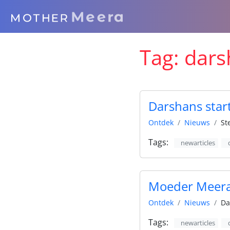
Tag:
dars
Darshans start
Ontdek
Nieuws
St
Tags:
newarticles
Moeder Meera
Ontdek
Nieuws
Da
Tags:
newarticles