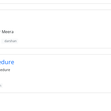
r Meera
darshan
edure
cedure
n