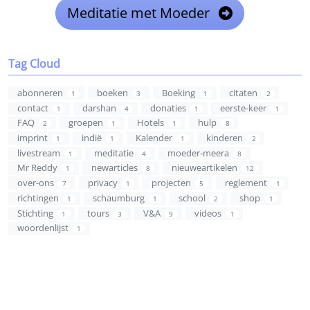
Meditatie met Moeder
Tag Cloud
abonneren
boeken
Boeking
citaten
1
3
1
2
contact
darshan
donaties
eerste-keer
1
4
1
1
FAQ
groepen
Hotels
hulp
2
1
1
8
imprint
indië
Kalender
kinderen
1
1
1
2
livestream
meditatie
moeder-meera
1
4
8
Mr Reddy
newarticles
nieuweartikelen
1
8
12
over-ons
privacy
projecten
reglement
7
1
5
1
richtingen
schaumburg
school
shop
1
1
2
1
Stichting
tours
V&A
videos
1
3
9
1
woordenlijst
1