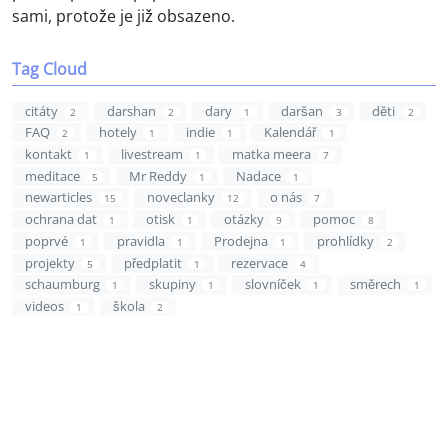
sami, protože je již obsazeno.
Tag Cloud
citáty
darshan
dary
daršan
děti
2
2
1
3
2
FAQ
hotely
indie
Kalendář
2
1
1
1
kontakt
livestream
matka meera
1
1
7
meditace
Mr Reddy
Nadace
5
1
1
newarticles
noveclanky
o nás
15
12
7
ochrana dat
otisk
otázky
pomoc
1
1
9
8
poprvé
pravidla
Prodejna
prohlídky
1
1
1
2
projekty
předplatit
rezervace
5
1
4
schaumburg
skupiny
slovníček
směrech
1
1
1
1
videos
škola
1
2