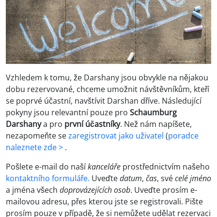
Vzhledem k tomu, že Darshany jsou obvykle na nějakou
dobu rezervované, chceme umožnit návštěvníkům, kteří
se poprvé účastní, navštívit Darshan dříve. Následující
pokyny jsou relevantní pouze pro
Schaumburg
Darshany
a pro
první účastníky
. Než nám napíšete,
nezapomeňte se
zaregistrovat jako uživatel
(
poradce
naleznete zde >
.
Pošlete e-mail do naší
kanceláře
prostřednictvím našeho
kontaktního formuláře.
Uveďte
datum
,
čas
, své
celé jméno
a jména všech
doprovázejících osob
. Uveďte prosím e-
mailovou adresu, přes kterou jste se registrovali. Pište
prosím pouze v případě, že si nemůžete udělat rezervaci