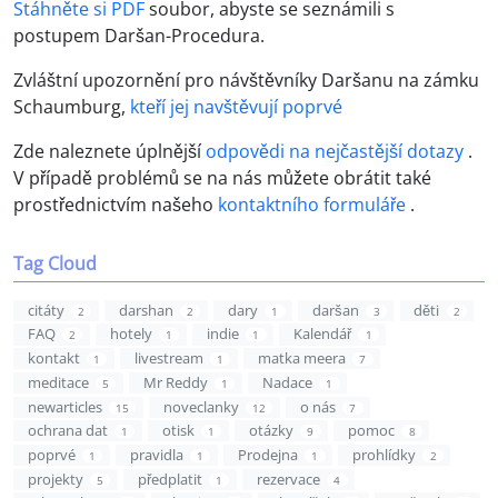
Stáhněte si PDF
soubor, abyste se seznámili s
postupem Daršan-Procedura.
Zvláštní upozornění pro návštěvníky Daršanu na zámku
Schaumburg,
kteří jej navštěvují poprvé
Zde naleznete úplnější
odpovědi na nejčastější dotazy
.
V případě problémů se na nás můžete obrátit také
prostřednictvím našeho
kontaktního formuláře
.
Tag Cloud
citáty
darshan
dary
daršan
děti
2
2
1
3
2
FAQ
hotely
indie
Kalendář
2
1
1
1
kontakt
livestream
matka meera
1
1
7
meditace
Mr Reddy
Nadace
5
1
1
newarticles
noveclanky
o nás
15
12
7
ochrana dat
otisk
otázky
pomoc
1
1
9
8
poprvé
pravidla
Prodejna
prohlídky
1
1
1
2
projekty
předplatit
rezervace
5
1
4