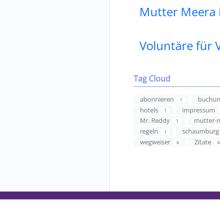
Mutter Meera 
Voluntäre für
Tag Cloud
abonnieren
buchu
1
hotels
impressum
1
Mr. Reddy
mutter-
1
regeln
schaumburg
1
wegweiser
Zitate
4