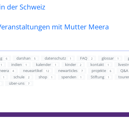
in der Schweiz
 Veranstaltungen mit Mutter Meera
ng
darshan
datenschutz
FAQ
glossar
6
5
1
2
1
indien
kalender
kinder
kontakt
livest
1
1
1
2
1
meera
neueartikel
newarticles
projekte
Q&A
4
12
7
6
schule
shop
spenden
Stiftung
toure
1
2
1
1
1
über-uns
4
7
© 2026 Mother Meera
Datenschutzrichtlinie