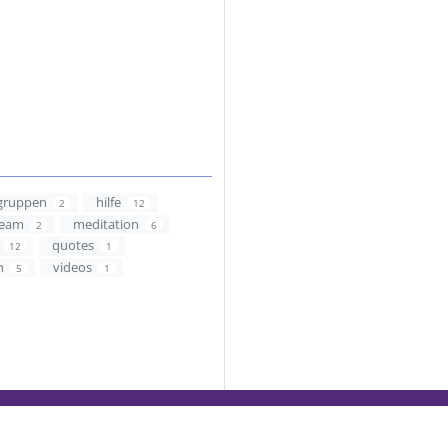
gruppen
hilfe
2
12
ream
meditation
2
6
quotes
12
1
n
videos
5
1