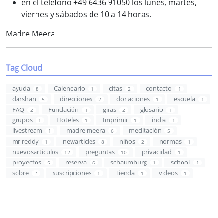
en el teléfono +49 6436 91050 los lunes, martes,
viernes y sábados de 10 a 14 horas.
Madre Meera
Tag Cloud
ayuda
Calendario
citas
contacto
8
1
2
1
darshan
direcciones
donaciones
escuela
5
2
1
1
FAQ
Fundación
giras
glosario
2
1
2
1
grupos
Hoteles
Imprimir
india
1
1
1
1
livestream
madre meera
meditación
1
6
5
mr reddy
newarticles
niños
normas
1
8
2
1
nuevosarticulos
preguntas
privacidad
12
10
1
proyectos
reserva
schaumburg
school
5
6
1
1
sobre
suscripciones
Tienda
videos
7
1
1
1