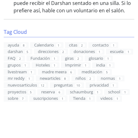
puede recibir el Darshan sentado en una silla. Si lo
prefiere así, hable con un voluntario en el salón.
Tag Cloud
ayuda
Calendario
citas
contacto
8
1
2
1
darshan
direcciones
donaciones
escuela
5
2
1
1
FAQ
Fundación
giras
glosario
2
1
2
1
grupos
Hoteles
Imprimir
india
1
1
1
1
livestream
madre meera
meditación
1
6
5
mr reddy
newarticles
niños
normas
1
8
2
1
nuevosarticulos
preguntas
privacidad
12
10
1
proyectos
reserva
schaumburg
school
5
6
1
1
sobre
suscripciones
Tienda
videos
7
1
1
1