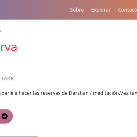
Sobre
Explorar
Contact
a
rva
ayuda
udarle a hacer las reservas de Darshan / meditación.Vea t
í