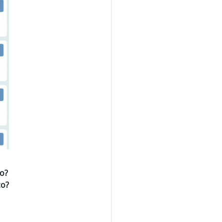
vo?
co?