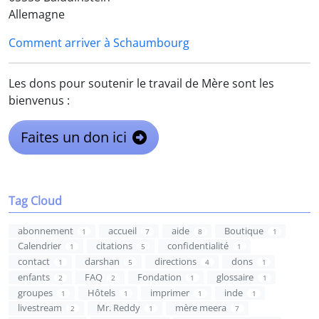
Allemagne
Comment arriver à Schaumbourg
Les dons pour soutenir le travail de Mère sont les
bienvenus :
Faites un don ici
Tag Cloud
abonnement
accueil
aide
Boutique
1
7
8
1
Calendrier
citations
confidentialité
1
5
1
contact
darshan
directions
dons
1
5
4
1
enfants
FAQ
Fondation
glossaire
2
2
1
1
groupes
Hôtels
imprimer
inde
1
1
1
1
livestream
Mr. Reddy
mère meera
2
1
7