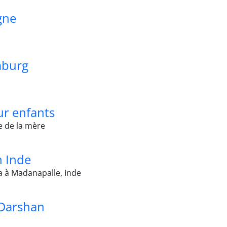
gne
mburg
ur enfants
 de la mère
 Inde
a à Madanapalle, Inde
Darshan