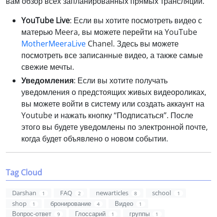
вам обзор всех запланированных прямых трансляций.
YouTube Live
: Если вы хотите посмотреть видео с
матерью Meera, вы можете перейти на YouTube
MotherMeeraLive
Chanel. Здесь вы можете
посмотреть все записанные видео, а также самые
свежие мечты.
Уведомления
: Если вы хотите получать
уведомления о предстоящих живых видеороликах,
вы можете войти в систему или создать аккаунт на
Youtube и нажать кнопку “Подписаться”. После
этого вы будете уведомлены по электронной почте,
когда будет объявлено о новом событии.
Tag Cloud
Darshan
FAQ
newarticles
school
1
2
8
1
shop
бронирование
Видео
1
4
1
Вопрос-ответ
Глоссарий
группы
9
1
1