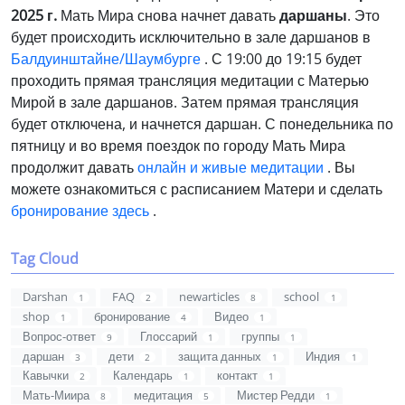
2025 г.
Мать Мира снова начнет давать
даршаны
. Это
будет происходить исключительно в зале даршанов в
Балдуинштайне/Шаумбурге
. С 19:00 до 19:15 будет
проходить прямая трансляция медитации с Матерью
Мирой в зале даршанов. Затем прямая трансляция
будет отключена, и начнется даршан. С понедельника по
пятницу и во время поездок по городу Мать Мира
продолжит давать
онлайн и живые медитации
. Вы
можете ознакомиться с расписанием Матери и сделать
бронирование здесь
.
Tag Cloud
Darshan
FAQ
newarticles
school
1
2
8
1
shop
бронирование
Видео
1
4
1
Вопрос-ответ
Глоссарий
группы
9
1
1
даршан
дети
защита данных
Индия
3
2
1
1
Кавычки
Календарь
контакт
2
1
1
Мать-Миира
медитация
Мистер Редди
8
5
1