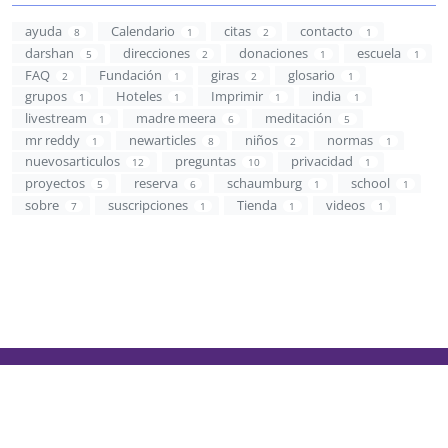
ayuda
Calendario
citas
contacto
8
1
2
1
darshan
direcciones
donaciones
escuela
5
2
1
1
FAQ
Fundación
giras
glosario
2
1
2
1
grupos
Hoteles
Imprimir
india
1
1
1
1
livestream
madre meera
meditación
1
6
5
mr reddy
newarticles
niños
normas
1
8
2
1
nuevosarticulos
preguntas
privacidad
12
10
1
proyectos
reserva
schaumburg
school
5
6
1
1
sobre
suscripciones
Tienda
videos
7
1
1
1
Español
© 2026 Mother Meera
Política de privacidad