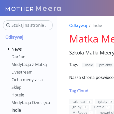
Odkrywaj
Indie
Matka Me
Odkrywaj
News
Szkoła Matki Meer
Darśan
Medytacja z Matką
Tags:
Indie
projekty
Livestream
Nasza strona poświęc
Cicha medytacja
Sklep
Tag Cloud
Hotele
calendar
cytaty
Medytacja Dziecięca
1
2
grupy
Hotele
1
1
Indie
Mr Reddy
newarticl
1