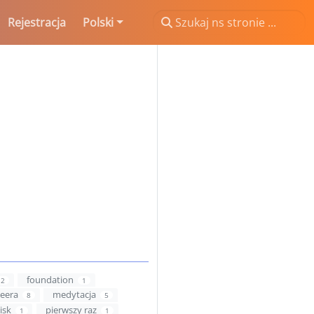
Rejestracja
Polski
foundation
2
1
eera
medytacja
8
5
isk
pierwszy raz
1
1