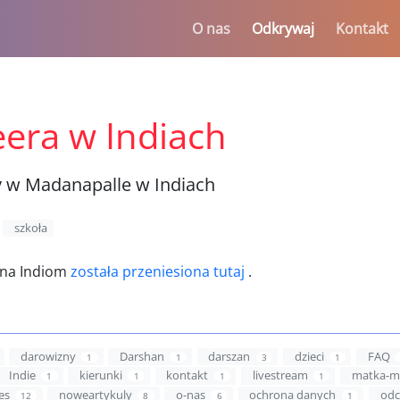
O nas
Odkrywaj
Kontakt
era w Indiach
y w Madanapalle w Indiach
szkoła
ona Indiom
została przeniesiona tutaj
.
darowizny
Darshan
darszan
dzieci
FAQ
1
1
3
1
Indie
kierunki
kontakt
livestream
matka-m
1
1
1
1
es
noweartykuly
o-nas
ochrona danych
odc
12
8
6
1