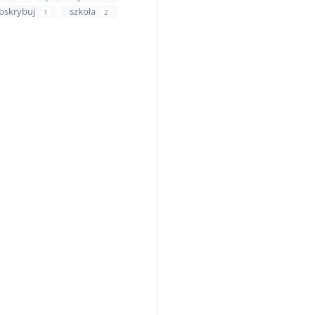
bskrybuj
szkoła
1
2