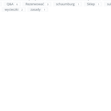
Q&A
Rezerwować
schaumburg
Sklep
su
6
3
1
1
wycieczki
zasady
2
1