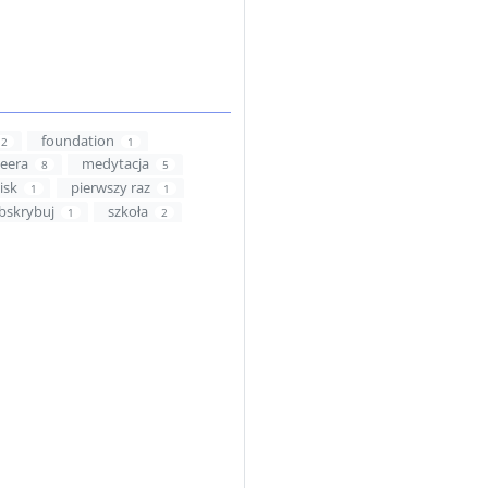
foundation
2
1
eera
medytacja
8
5
isk
pierwszy raz
1
1
bskrybuj
szkoła
1
2