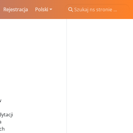
Rejestracja
Polski
w
ytacji
a
ich