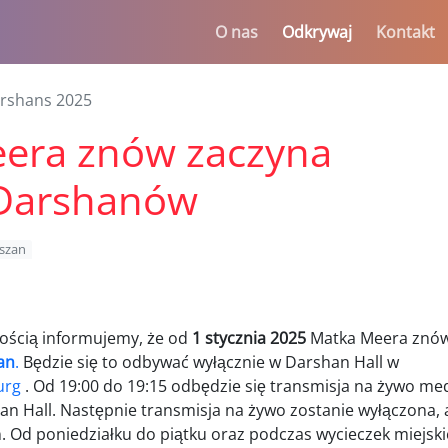
O nas
Odkrywaj
Kontakt
rshans 2025
era znów zaczyna
 Darshanów
szan
nością informujemy, że od
1 stycznia 2025
Matka Meera znó
an
.
Będzie się to odbywać wyłącznie w Darshan Hall w
urg
. Od 19:00 do 19:15 odbędzie się transmisja na żywo med
n Hall. Następnie transmisja na żywo zostanie wyłączona, 
. Od poniedziałku do piątku oraz podczas wycieczek miejsk