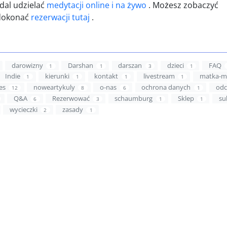
dal udzielać
medytacji online i na żywo
. Możesz zobaczyć
dokonać
rezerwacji tutaj
.
darowizny
Darshan
darszan
dzieci
FAQ
1
1
3
1
Indie
kierunki
kontakt
livestream
matka-m
1
1
1
1
es
noweartykuly
o-nas
ochrona danych
odc
12
8
6
1
Q&A
Rezerwować
schaumburg
Sklep
su
6
3
1
1
wycieczki
zasady
2
1