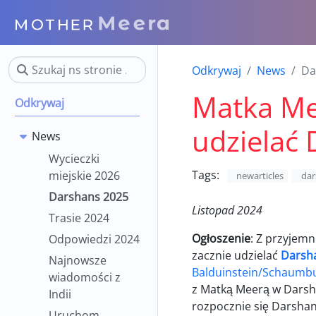
Odkrywaj
News
Da
Matka Me
Odkrywaj
udzielać
News
Wycieczki
Tags:
miejskie 2026
newarticles
dar
Darshans 2025
Listopad 2024
Trasie 2024
Ogłoszenie
: Z przyjem
Odpowiedzi 2024
zacznie udzielać
Darsh
Najnowsze
Balduinstein/Schaumb
wiadomości z
z Matką Meerą w Darsha
Indii
rozpocznie się Darshan
Uruchom