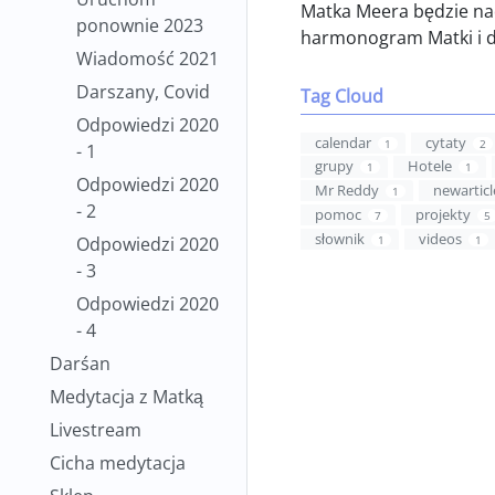
Matka Meera będzie na
ponownie 2023
harmonogram Matki i 
Wiadomość 2021
Darszany, Covid
Tag Cloud
Odpowiedzi 2020
calendar
cytaty
1
2
- 1
grupy
Hotele
1
1
Odpowiedzi 2020
Mr Reddy
newarticl
1
- 2
pomoc
projekty
7
5
słownik
videos
Odpowiedzi 2020
1
1
- 3
Odpowiedzi 2020
- 4
Darśan
Medytacja z Matką
Livestream
Cicha medytacja