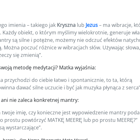
go imienia – takiego jak
Kryszna
lub
Jezus
– ma wibracje, kt
. Każdy obiekt, o którym myślimy wielokrotnie, generuje wł
antry są silne i potężne, możemy nie odczuć efektów natych
dą. Można poczuć różnice w wibracjach słów. Używając słowa
eczy się zmienią”.
swoją metodę medytacji? Matka wyjaśnia:
 przychodzi do ciebie łatwo i spontanicznie, to ta, którą
winna dawać silne uczucie i być jak muzyka płynąca z serca”
ani nie zaleca konkretnej mantry:
 twoje imię, czy konieczne jest wypowiedzenie mantry poda
 po prostu powtórzyć MATKĘ MEERĘ lub po prostu MEERĘ?”
są wystarczające”.