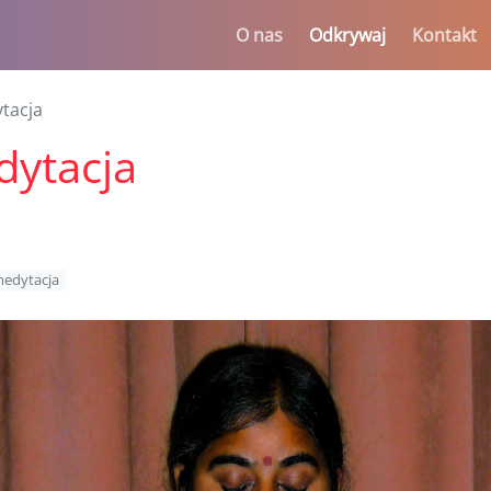
O nas
Odkrywaj
Kontakt
tacja
dytacja
edytacja