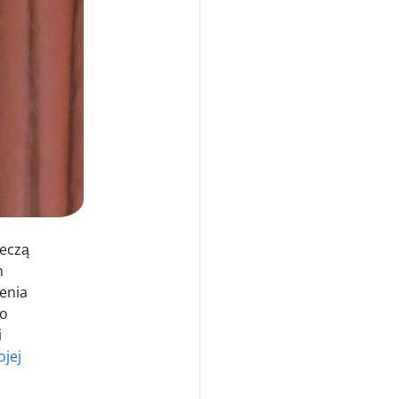
zeczą
n
ienia
 o
i
jej