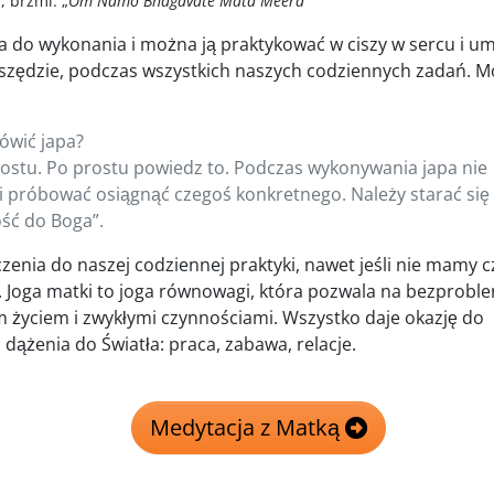
, brzmi: „
Om Namo Bhagavate Mata Meera
”
wa do wykonania i można ją praktykować w ciszy w sercu i um
zędzie, podczas wszystkich naszych codziennych zadań. M
ówić japa?
ostu. Po prostu powiedz to. Podczas wykonywania japa nie
ni próbować osiągnąć czegoś konkretnego. Należy starać się
ość do Boga”.
czenia do naszej codziennej praktyki, nawet jeśli nie mamy 
. Joga matki to joga równowagi, która pozwala na bezprob
m życiem i zwykłymi czynnościami. Wszystko daje okazję do
 dążenia do Światła: praca, zabawa, relacje.
Medytacja z Matką