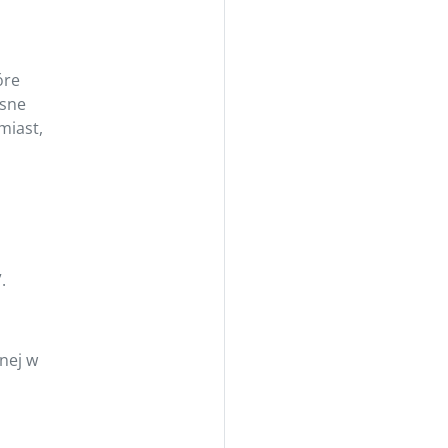
óre
asne
miast,
,
.
nej w