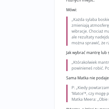
Mówi:
„Każda sylaba boskie
zmieniają atmosferę
wibracje. Chociaż m
ale rezultaty nadej
można sprawić, że rz
Jak wybrać mantrę lub 
„Którakolwiek mantra
powinieneś robić. Po
Sama Matka nie podaje 
P: „Kiedy powtarzam
‘Matce’*, czy mogę
Matka Meera: „Obie 