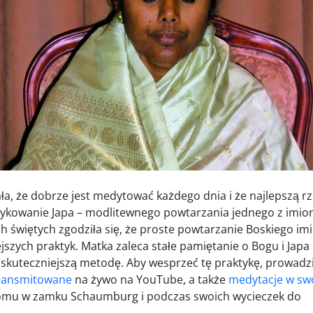
a, że ​​dobrze jest medytować każdego dnia i że najlepszą r
ktykowanie Japa – modlitewnego powtarzania jednego z imio
h świętych zgodziła się, że proste powtarzanie Boskiego im
ejszych praktyk. Matka zaleca stałe pamiętanie o Bogu i Japa
jskuteczniejszą metodę. Aby wesprzeć tę praktykę, prowadz
transmitowane
na żywo na YouTube, a także
medytacje w swo
omu w zamku Schaumburg i podczas swoich wycieczek do