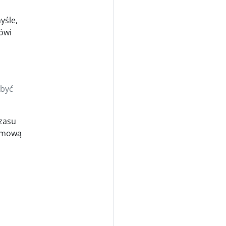
yśle,
ówi
 być
czasu
lemową