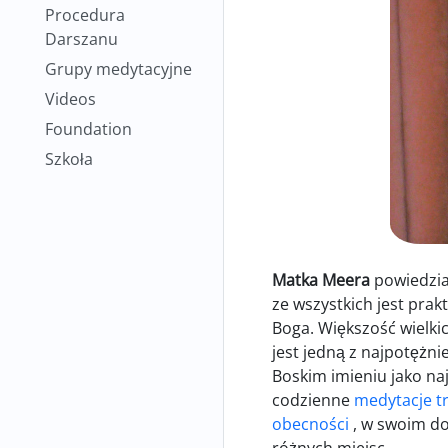
Procedura
Darszanu
Grupy medytacyjne
Videos
Foundation
Szkoła
Matka Meera
powiedział
ze wszystkich jest pra
Boga. Większość wielkic
jest jedną z najpotężni
Boskim imieniu jako na
codzienne
medytacje 
obecności
, w swoim d
różnych miejsc.