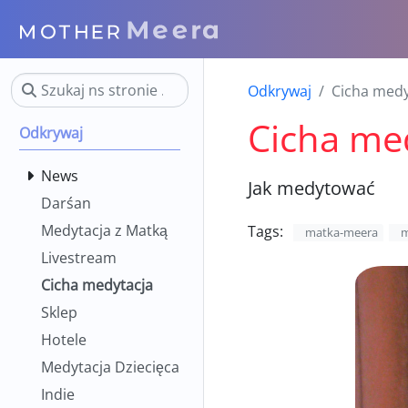
Odkrywaj
Cicha medy
Cicha me
Odkrywaj
News
Jak medytować
Darśan
Medytacja z Matką
Tags:
matka-meera
m
Livestream
Cicha medytacja
Sklep
Hotele
Medytacja Dziecięca
Indie