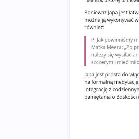
*Mantra, o której tu mowa
Ponieważ Japa jest łat
można ją wykonywać ws
również:
P: Jak powinniśmy m
Matka Meera: „Po pr
należy się wysilać a
szczerym i mieć mił
Japa jest prosta do włą
na formalną medytację
integrację z codzienny
pamiętania o Boskości i