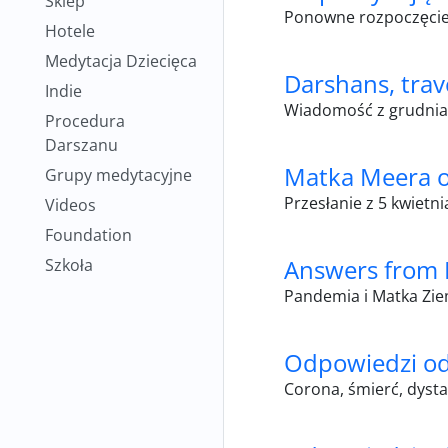
Sklep
Ponowne rozpoczęcie 
Hotele
Medytacja Dziecięca
Darshans, trav
Indie
Wiadomość z grudnia 
Procedura
Darszanu
Matka Meera o
Grupy medytacyjne
Przesłanie z 5 kwietn
Videos
Foundation
Answers from 
Szkoła
Pandemia i Matka Ziem
Odpowiedzi od
Corona, śmierć, dysta