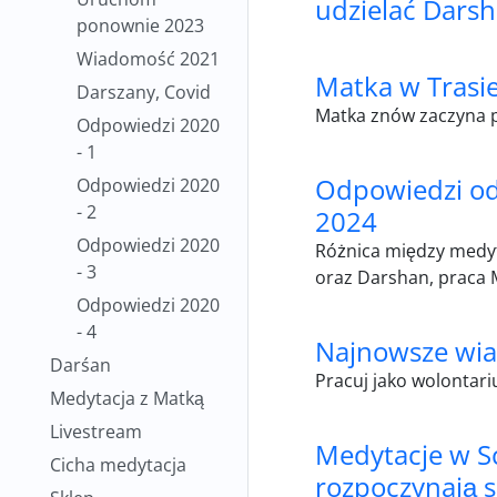
udzielać Dars
ponownie 2023
Wiadomość 2021
Matka w Trasi
Darszany, Covid
Matka znów zaczyna
Odpowiedzi 2020
- 1
Odpowiedzi od
Odpowiedzi 2020
- 2
2024
Odpowiedzi 2020
Różnica między medyt
- 3
oraz Darshan, praca M
Odpowiedzi 2020
- 4
Najnowsze wia
Darśan
Pracuj jako wolontari
Medytacja z Matką
Livestream
Medytacje w 
Cicha medytacja
rozpoczynają si