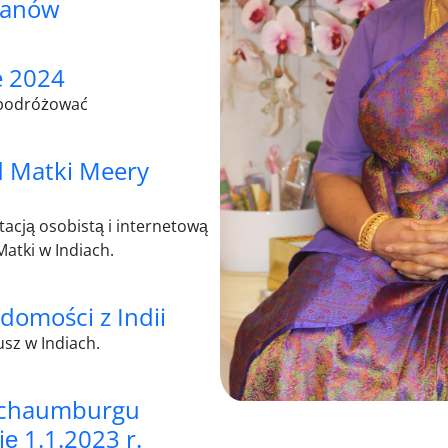
hanów
e 2024
 podróżować
 Matki Meery
acją osobistą i internetową
atki w Indiach.
domości z Indii
usz w Indiach.
Schaumburgu
ę 1.1.2023 r.