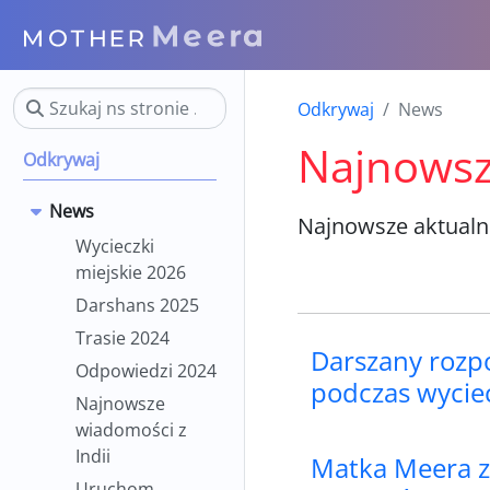
Odkrywaj
News
Najnowsz
Odkrywaj
News
Najnowsze aktualno
Wycieczki
miejskie 2026
Darshans 2025
Trasie 2024
Darszany rozpo
Odpowiedzi 2024
podczas wycie
Najnowsze
wiadomości z
Indii
Matka Meera 
Uruchom