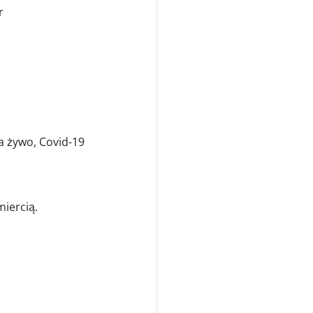
r
na żywo, Covid-19
iercią.