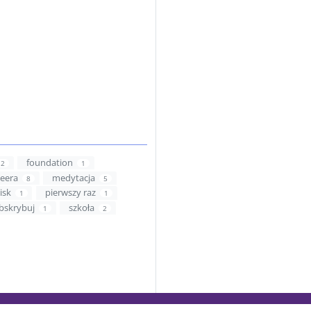
foundation
2
1
eera
medytacja
8
5
isk
pierwszy raz
1
1
bskrybuj
szkoła
1
2