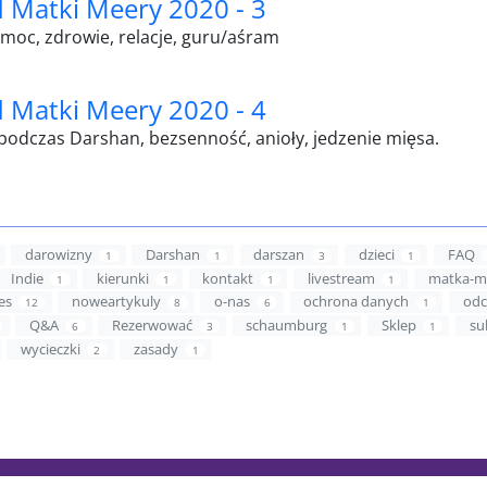
 Matki Meery 2020 - 3
oc, zdrowie, relacje, guru/aśram
 Matki Meery 2020 - 4
podczas Darshan, bezsenność, anioły, jedzenie mięsa.
darowizny
Darshan
darszan
dzieci
FAQ
1
1
3
1
Indie
kierunki
kontakt
livestream
matka-m
1
1
1
1
es
noweartykuly
o-nas
ochrona danych
odc
12
8
6
1
Q&A
Rezerwować
schaumburg
Sklep
su
6
3
1
1
wycieczki
zasady
2
1