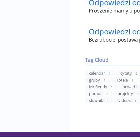
Odpowiedzi od
Proszenie mamy o pom
Odpowiedzi od
Bezrobocie, postawa 
Tag Cloud
calendar
cytaty
1
2
grupy
Hotele
1
1
Mr Reddy
newarticl
1
pomoc
projekty
7
5
słownik
videos
1
1