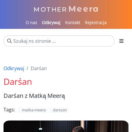
O nas
Odkrywaj
Kontakt
Rejestracja
Odkrywaj
Darśan
Darśan
Darśan z Matką Meerą
Tags:
matka-meera
darszan