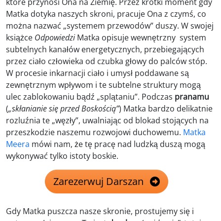
które przynosi Ona na Ziemię. Przez krótki moment gdy
Matka dotyka naszych skroni, pracuje Ona z czymś, co
można nazwać „systemem przewodów” duszy. W swojej
książce
Odpowiedzi
Matka opisuje wewnętrzny system
subtelnych kanałów energetycznych, przebiegających
przez ciało człowieka od czubka głowy do palców stóp.
W procesie inkarnacji ciało i umysł poddawane są
zewnętrznym wpływom i te subtelne struktury mogą
ulec zablokowaniu bądź „splątaniu”. Podczas
pranamu
(
„skłanianie się przed Boskością”
) Matka bardzo delikatnie
rozluźnia te „węzły”, uwalniając od blokad stojących na
przeszkodzie naszemu rozwojowi duchowemu.
Matka
Meera
mówi nam, że tę pracę nad ludzką duszą mogą
wykonywać tylko istoty boskie.
Zarezerwuj Darszan
Gdy Matka puszcza nasze skronie, prostujemy się i