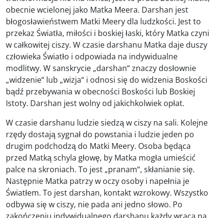
obecnie wcielonej jako Matka Meera. Darshan jest
błogosławieństwem Matki Meery dla ludzkości. Jest to
przekaz Światła, miłości i boskiej łaski, który Matka czyni
w całkowitej ciszy. W czasie darshanu Matka daje duszy
człowieka Światło i odpowiada na indywidualne
modlitwy. W sanskrycie „darshan“ znaczy dosłownie
„widzenie“ lub „wizja“ i odnosi się do widzenia Boskości
bądź przebywania w obecności Boskości lub Boskiej
Istoty. Darshan jest wolny od jakichkolwiek opłat.
W czasie darshanu ludzie siedzą w ciszy na sali. Kolejne
rzędy dostają sygnał do powstania i ludzie jeden po
drugim podchodzą do Matki Meery. Osoba będąca
przed Matką schyla głowę, by Matka mogła umieścić
palce na skroniach. To jest „pranam“, skłanianie się.
Następnie Matka patrzy w oczy osoby i napełnia je
Światłem. To jest darshan, kontakt wzrokowy. Wszystko
odbywa się w ciszy, nie pada ani jedno słowo. Po
zakończeniu indywidualnego darshanu każdy wraca na