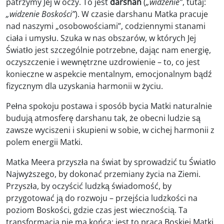
patrzymy Jej w oczy. To jest
darshan
(
„widzenie”
, tutaj:
„widzenie Boskości”
). W czasie darshanu Matka pracuje
nad naszymi „osobowościami”, codziennymi stanami
ciała i umysłu. Szuka w nas obszarów, w których Jej
Światło jest szczególnie potrzebne, dając nam energię,
oczyszczenie i wewnętrzne uzdrowienie – to, co jest
konieczne w aspekcie mentalnym, emocjonalnym bądź
fizycznym dla uzyskania harmonii w życiu.
Pełna spokoju postawa i sposób bycia Matki naturalnie
budują atmosferę darshanu tak, że obecni ludzie są
zawsze wyciszeni i skupieni w sobie, w cichej harmonii z
polem energii Matki.
Matka Meera przyszła na świat by sprowadzić tu Światło
Najwyższego, by dokonać przemiany życia na Ziemi.
Przyszła, by oczyścić ludzką świadomość, by
przygotować ją do rozwoju – przejścia ludzkości na
poziom Boskości, gdzie czas jest wiecznością. Ta
transformacja nie ma końca; jest to praca Boskiej Matki,