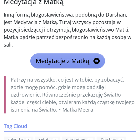
Medytacja z Matką
Inną formą błogosławieństwa, podobną do Darshan,
jest Medytacja z Matką. Tutaj wszyscy pozostają w
pozycji siedzącej i otrzymują błogosławieństwo Matki.
Matka będzie patrzeć bezpośrednio na każdą osobę w
sali.
Medytacje z Matką
Patrzę na wszystko, co jest w tobie, by zobaczyć,
gdzie mogę pomóc, gdzie mogę dać siłę i
uzdrowienie. Równocześnie przekazuję Światło
każdej części ciebie, otwieram każdą cząstkę twojego
istnienia na Światło. ~ Matka Meera
Tag Cloud
calendar
cytaty
darowizny
Darshan
1
2
1
1