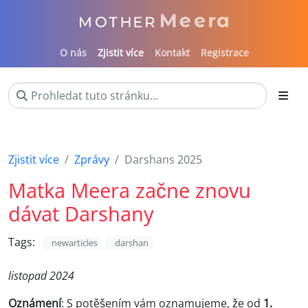
O nás
Zjistit více
Kontakt
Registrace
Zjistit více
Zprávy
Darshans 2025
Matka Meera začne znovu
dávat Darshany
Tags:
newarticles
darshan
listopad 2024
Oznámení
: S potěšením vám oznamujeme, že od
1.