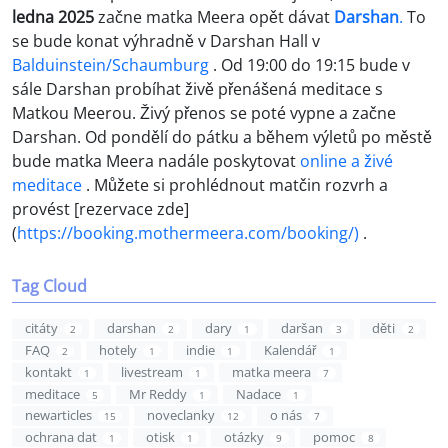
ledna 2025
začne matka Meera opět dávat
Darshan
.
To
se bude konat výhradně v Darshan Hall v
Balduinstein/Schaumburg
. Od 19:00 do 19:15 bude v
sále Darshan probíhat živě přenášená meditace s
Matkou Meerou. Živý přenos se poté vypne a začne
Darshan. Od pondělí do pátku a během výletů po městě
bude matka Meera nadále poskytovat
online a živé
meditace
. Můžete si prohlédnout matčin rozvrh a
provést [rezervace zde]
(
https://booking.mothermeera.com/booking/)
.
Tag Cloud
citáty
darshan
dary
daršan
děti
2
2
1
3
2
FAQ
hotely
indie
Kalendář
2
1
1
1
kontakt
livestream
matka meera
1
1
7
meditace
Mr Reddy
Nadace
5
1
1
newarticles
noveclanky
o nás
15
12
7
ochrana dat
otisk
otázky
pomoc
1
1
9
8