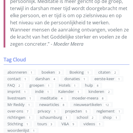
persoonlijk. Meditatie is meer gericht op de groep,
terwijl in darshan meer tijd wordt doorgebracht met
elke persoon, en er tijd is om op zielsniveau en op
het niveau van de persoonlijkheid te werken.
Wanneer mensen de aanraking ontvangen, voelen ze
de kracht van het Goddelijke sterker en voelen ze de
zegen concreter.” -
Moeder Meera
Tag Cloud
abonneren
boeken
Boeking
citaten
1
3
1
2
contact
darshan
donaties
eerste-keer
1
4
1
1
FAQ
groepen
Hotels
hulp
2
1
1
8
imprint
indië
Kalender
kinderen
1
1
1
2
livestream
meditatie
moeder-meera
1
4
8
Mr Reddy
newarticles
nieuweartikelen
1
8
12
over-ons
privacy
projecten
reglement
7
1
5
1
richtingen
schaumburg
school
shop
1
1
2
1
Stichting
tours
V&A
videos
1
3
9
1
woordenlijst
1