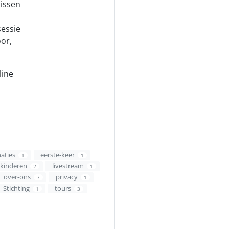
issen
sessie
or,
line
aties
eerste-keer
1
1
kinderen
livestream
2
1
over-ons
privacy
7
1
Stichting
tours
1
3