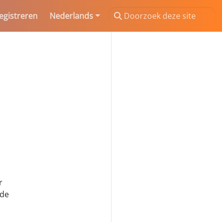
egistreren
Nederlands
r
 de