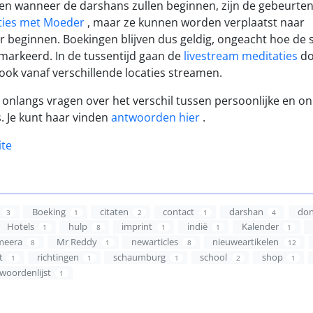
n wanneer de darshans zullen beginnen, zijn de gebeurten
ties met Moeder
, maar ze kunnen worden verplaatst naar
 beginnen. Boekingen blijven dus geldig, ongeacht hoe de 
markeerd. In de tussentijd gaan de
livestream meditaties
do
ook vanaf verschillende locaties streamen.
langs vragen over het verschil tussen persoonlijke en on
. Je kunt haar vinden
antwoorden hier
.
ite
Boeking
citaten
contact
darshan
don
3
1
2
1
4
Hotels
hulp
imprint
indië
Kalender
1
8
1
1
1
meera
Mr Reddy
newarticles
nieuweartikelen
8
1
8
12
t
richtingen
schaumburg
school
shop
1
1
1
2
1
woordenlijst
1