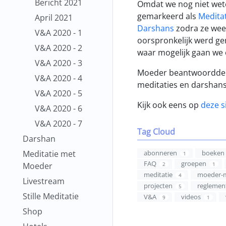
Bericht 2021
Omdat we nog niet wete
gemarkeerd als
Medita
April 2021
Darshans
zodra ze weer
V&A 2020 - 1
oorspronkelijk werd ge
V&A 2020 - 2
waar mogelijk gaan we 
V&A 2020 - 3
Moeder beantwoordde on
V&A 2020 - 4
meditaties en darshans
V&A 2020 - 5
Kijk ook eens op
deze s
V&A 2020 - 6
V&A 2020 - 7
Tag Cloud
Darshan
Meditatie met
abonneren
boeken
1
FAQ
groepen
Moeder
2
1
meditatie
moeder-
4
Livestream
projecten
reglemen
5
Stille Meditatie
V&A
videos
9
1
Shop