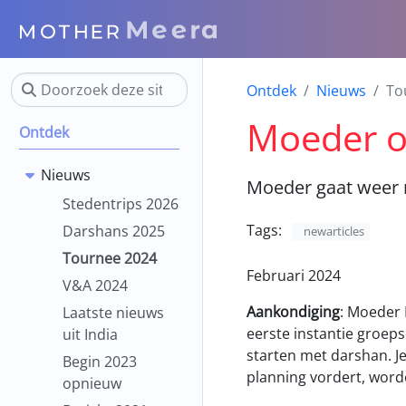
Ontdek
Nieuws
To
Moeder o
Ontdek
Nieuws
Moeder gaat weer 
Stedentrips 2026
Tags:
Darshans 2025
newarticles
Tournee 2024
Februari 2024
V&A 2024
Aankondiging
: Moeder 
Laatste nieuws
eerste instantie groepsm
uit India
starten met darshan. J
Begin 2023
planning vordert, word
opnieuw