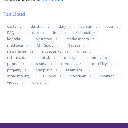
Tag Cloud
citáty
darshan
dary
daršan
děti
2
2
1
3
2
FAQ
hotely
indie
Kalendář
2
1
1
1
kontakt
livestream
matka meera
1
1
7
meditace
Mr Reddy
Nadace
5
1
1
newarticles
noveclanky
o nás
15
12
7
ochrana dat
otisk
otázky
pomoc
1
1
9
8
poprvé
pravidla
Prodejna
prohlídky
1
1
1
2
projekty
předplatit
rezervace
5
1
4
schaumburg
skupiny
slovníček
směrech
1
1
1
1
videos
škola
1
2