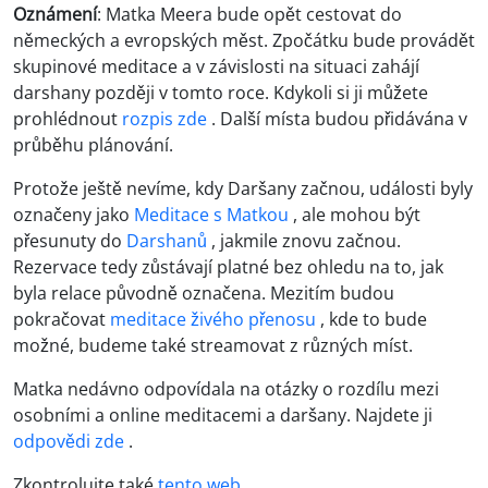
Oznámení
: Matka Meera bude opět cestovat do
německých a evropských měst. Zpočátku bude provádět
skupinové meditace a v závislosti na situaci zahájí
darshany později v tomto roce. Kdykoli si ji můžete
prohlédnout
rozpis zde
. Další místa budou přidávána v
průběhu plánování.
Protože ještě nevíme, kdy Daršany začnou, události byly
označeny jako
Meditace s Matkou
, ale mohou být
přesunuty do
Darshanů
, jakmile znovu začnou.
Rezervace tedy zůstávají platné bez ohledu na to, jak
byla relace původně označena. Mezitím budou
pokračovat
meditace živého přenosu
, kde to bude
možné, budeme také streamovat z různých míst.
Matka nedávno odpovídala na otázky o rozdílu mezi
osobními a online meditacemi a daršany. Najdete ji
odpovědi zde
.
Zkontrolujte také
tento web