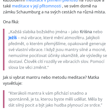
každodenní
meditace v přímém přenosu
na YouTube a
také
meditace v její přítomnosti
, ve svém domě na
zámku Schaumburg a na svých cestách na různá místa.
Ona říká:
„Každá slabika božského jména – jako
Krišna
nebo
Ježíš
– má vibrace, které mění atmosféru. Jakýkoli
předmět, o kterém přemýšlíme, opakovaně generuje
své vlastní vibrace. I když jsou mantry silné a mocné,
nemusíme pociťovat účinky okamžitě, ale výsledky se
dostaví. Člověk cítí rozdíly ve vibracích slov. Pomocí
slova lze věci změnit.“
Jak si vybrat mantru nebo metodu meditace? Matka
vysvětluje:
“Kterákoli mantra k vám přichází snadno a
spontánně, je ta, kterou byste měli udělat. Měla by
dát silný pocit a být jako hudba plynoucí ze srdce.”