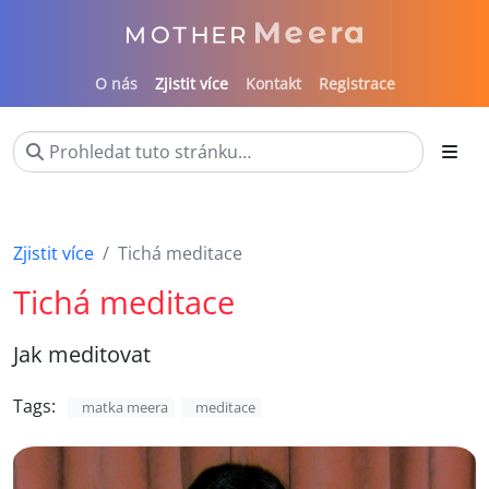
O nás
Zjistit více
Kontakt
Registrace
Zjistit více
Tichá meditace
Tichá meditace
Jak meditovat
Tags:
matka meera
meditace