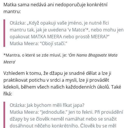
Matka sama nedává ani nedoporučuje konkrétní
mantru:
Otázka: „Když opakuji vaše jméno, je nutné říci
mantru tak, jak je uvedena ‘v Matce’*, nebo mohu jen
opakovat MATKA MEERA nebo prostě MEERA?“
Matka Meera: “Obojí stačí.”
*Mantra, o které se zde mluví, je: ‘
Óm Namo Bhagavate Mata
Meera
’
Vzhledem k tomu, že džapu je snadné dělat a lze ji
praktikovat potichu v srdci a mysli, lze ji provádět
kdekoli, během všech našich každodenních úkolů. Také
říká:
Otázka: Jak bychom měli říkat japa?
Matka Meera: “Jednoduše.” Jen to řekni. Při provádění
džapy by se člověk neměl namáhat nebo se snažit
dosáhnout něčeho konkrétního. Člověk by se měl