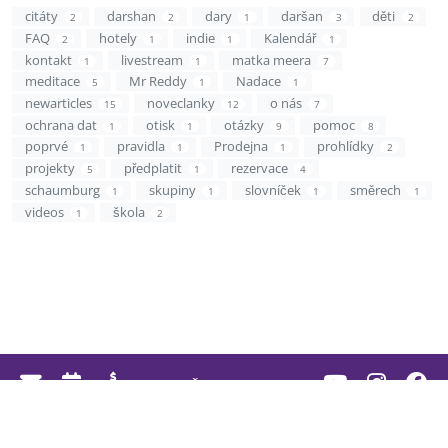
citáty
darshan
dary
daršan
děti
2
2
1
3
2
FAQ
hotely
indie
Kalendář
2
1
1
1
kontakt
livestream
matka meera
1
1
7
meditace
Mr Reddy
Nadace
5
1
1
newarticles
noveclanky
o nás
15
12
7
ochrana dat
otisk
otázky
pomoc
1
1
9
8
poprvé
pravidla
Prodejna
prohlídky
1
1
1
2
projekty
předplatit
rezervace
5
1
4
schaumburg
skupiny
slovníček
směrech
1
1
1
1
videos
škola
1
2
Čeština
© 2026 Mother Meera
Zásady ochrany osobních údajů